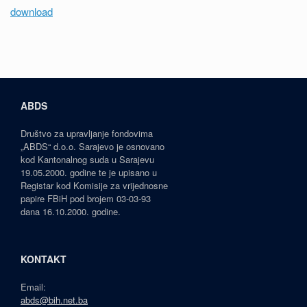
download
ABDS
Društvo za upravljanje fondovima
„ABDS“ d.o.o. Sarajevo je osnovano
kod Kantonalnog suda u Sarajevu
19.05.2000. godine te je upisano u
Registar kod Komisije za vrijednosne
papire FBiH pod brojem 03-03-93
dana 16.10.2000. godine.
KONTAKT
Email:
abds@bih.net.ba