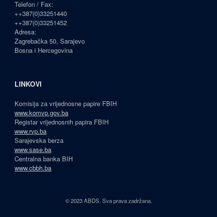
Telefon / Fax:
++387(0)33251440
++387(0)33251452
Adresa:
Zagrebačka 50, Sarajevo
Bosna i Hercegovina
LINKOVI
Komisija za vrijednosne papire FBIH
www.komvp.gov.ba
Registar vrijednosnih papira FBIH
www.rvp.ba
Sarajevska berza
www.sase.ba
Centralna banka BIH
www.cbbh.ba
© 2023 ABDS. Sva prava zadržana.