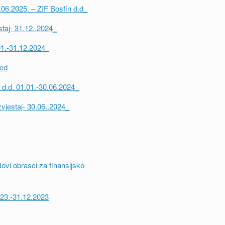
0.06.2025. – ZIF Bosfin d.d_
staj- 31.12..2024_
.01.-31.12.2024_
sed
n d.d. 01.01.-30.06.2024_
vjestaj- 30.06..2024_
Novi obrasci za finansijsko
2023.-31.12.2023