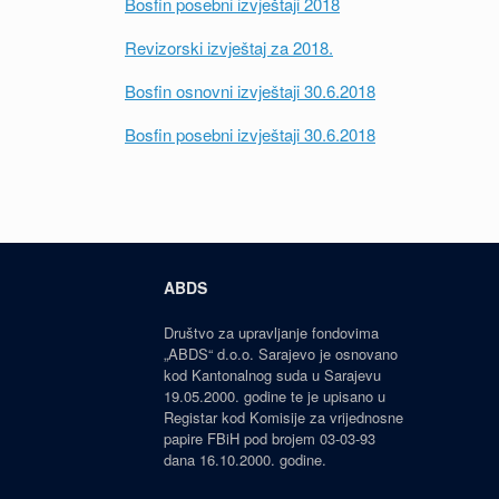
Bosfin posebni izvještaji 2018
Revizorski izvještaj za 2018.
Bosfin osnovni izvještaji 30.6.2018
Bosfin posebni izvještaji 30.6.2018
ABDS
Društvo za upravljanje fondovima
„ABDS“ d.o.o. Sarajevo je osnovano
kod Kantonalnog suda u Sarajevu
19.05.2000. godine te je upisano u
Registar kod Komisije za vrijednosne
papire FBiH pod brojem 03-03-93
dana 16.10.2000. godine.