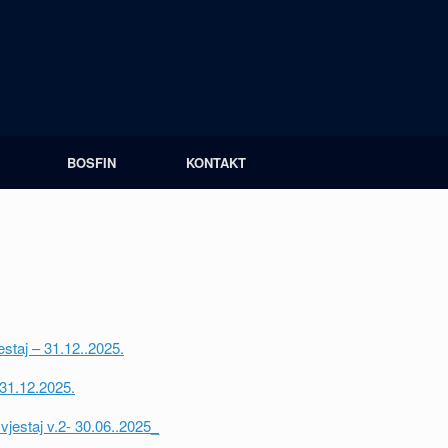
BOSFIN
KONTAKT
staj – 31.12..2025.
-31.12.2025.
vjestaj v.2- 30.06..2025_