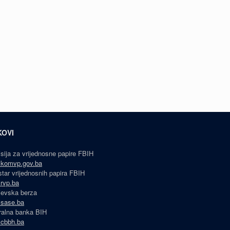
KOVI
sija za vrijednosne papire FBIH
komvp.gov.ba
star vrijednosnih papira FBIH
rvp.ba
jevska berza
sase.ba
ralna banka BIH
cbbh.ba