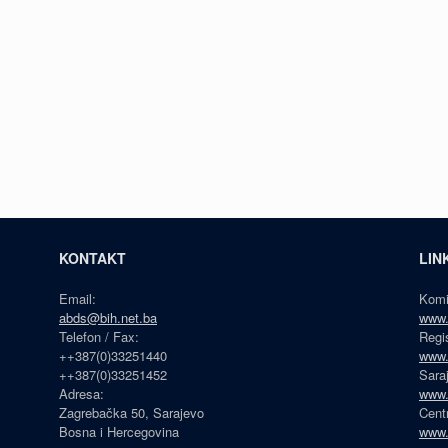
KONTAKT
LIN
Email:
Komi
abds@bih.net.ba
www.
Telefon / Fax:
Regi
++387(0)33251440
www.
++387(0)33251452
Sara
Adresa:
www.
Zagrebačka 50, Sarajevo
Cent
Bosna i Hercegovina
www.